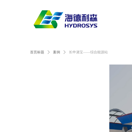
首页标题
ꄲ
案例
ꄲ
长申潞宝——综合能源站