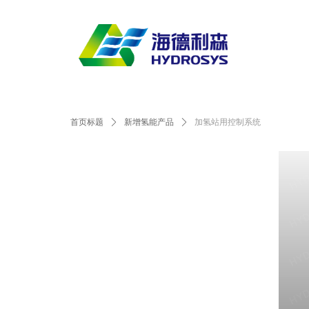
首页标题
ꄲ
新增氢能产品
ꄲ
加氢站用控制系统