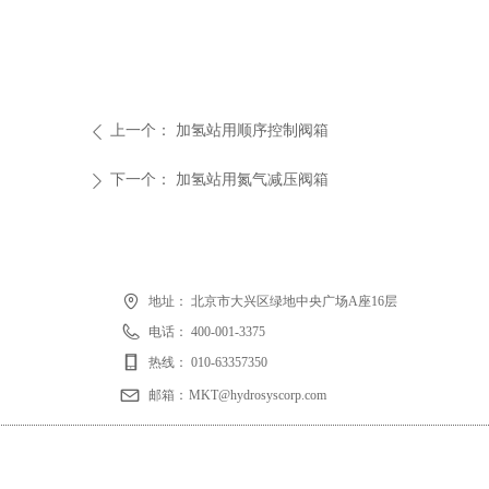
上一个：
加氢站用顺序控制阀箱
ꄴ
下一个：
加氢站用氮气减压阀箱
ꄲ
地址：
北京市大兴区绿地中央广场A座16层
电话：
400-001-3375
热线：
010-63357350
邮箱：
MKT@hydrosyscorp.com